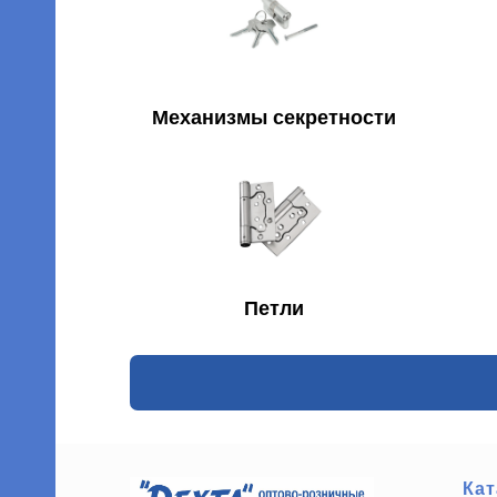
ы
Механизмы секретности
ых
Петли
Кат