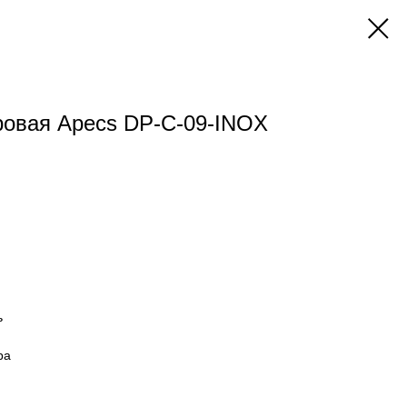
ровая Apecs DP-C-09-INOX
ь
ра