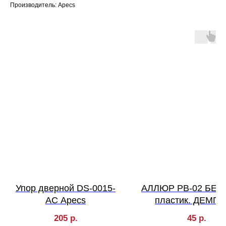
Производитель: Apecs
Упор дверной DS-0015-
АЛЛЮР PB-02 БЕ
AC Apecs
пластик. ДЕМП
(ограничитель две
205
р.
45
р.
(600,5!!!)