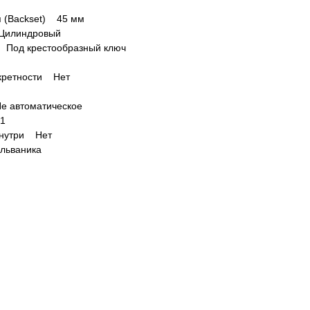
я (Backset) 45 мм
 Цилиндровый
 Под крестообразный ключ
кретности Нет
е автоматическое
 1
знутри Нет
льваника