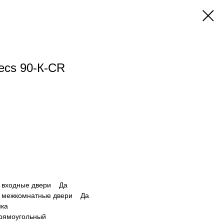
ecs 90-К-CR
в входные двери Да
 в межкомнатные двери Да
нка
рямоугольный