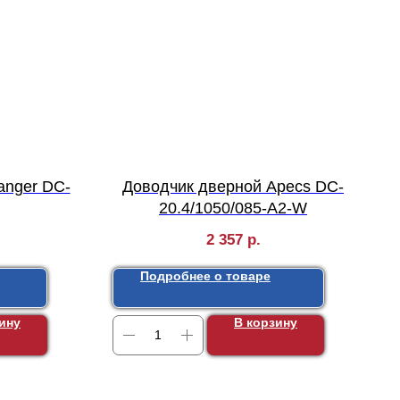
anger DC-
Доводчик дверной Apecs DC-
20.4/1050/085-А2-W
2 357
р.
Подробнее о товаре
ину
В корзину