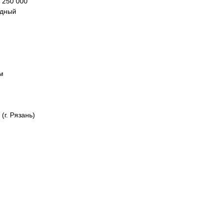
 250 000
ьдный
мм
(г. Рязань)