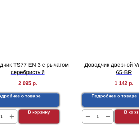
дчик TS77 EN 3 с рычагом
Доводчик дверной V
серебристый
65-BR
2 095
р.
1 142
р.
одробнее о товаре
Подробнее о товаре
В корзину
В корз