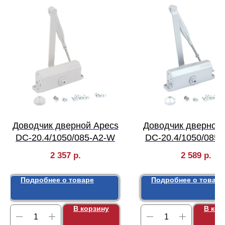
Доводчик дверной Apecs
Доводчик дверной 
DC-20.4/1050/085-А2-W
DC-20.4/1050/085-
2 357
р.
2 589
р.
Подробнее о товаре
Подробнее о товаре
В корзину
В кор