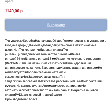
Apecs
1140,00
р.
В корзину
Тип упаковкиКоробкаНазначениеОбщееРекомендован для установки в
входные двериДаРекомендован для установки в межкомнатные
двериНетТип крепленияЛицевая планкаТип
ригелейЦилиндрическиеКоличество ригелей4Вылет
ригелей24 ммДиаметр ригеля18 ммУдаление ключевого отверстия
(Backset)60 ммТип механизма секретностиЦилиндровыйТип
цилиндрового механизмаЕвроцилиндрКомплектация цилиндромНе
комплектуетсяДополнительный механизм
секретностиНетЗащелкаКлассическаяТип
защелкиУниверсальнаяМежосевое расстояние85 ммКомплектация
ручкамиНе комплектуетсяАвтоматическое запираниеНе
автоматическоеКоличество точек запирания1Покрытие лицевой
планкиPVDЦвет лицевой планкиЗолото
Производитель: Apecs