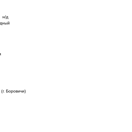
 н/д
ьдный
мм
(г. Боровичи)