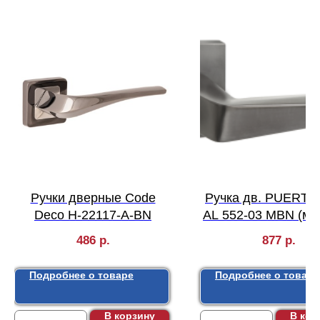
Ручки дверные Code
Ручка дв. PUERTO
Deco H-22117-A-BN
AL 552-03 MBN (ма
черный никель
486
р.
877
р.
Подробнее о товаре
Подробнее о товаре
В корзину
В кор