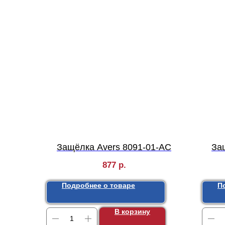
Защёлка Avers 8091-01-AC
За
877
р.
Подробнее о товаре
П
В корзину