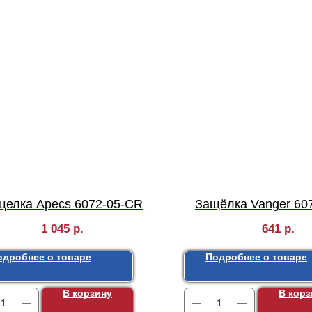
щелка Apecs 6072-05-CR
Защёлка Vanger 60
1 045
р.
641
р.
одробнее о товаре
Подробнее о товаре
В корзину
В корз