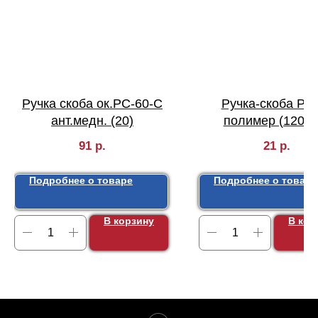
Ручка скоба ок.РС-60-С
Ручка-скоба РС
ант.медн. (20)
полимер (120) 
91
р.
21
р.
Подробнее о товаре
Подробнее о товаре
В корзину
В кор