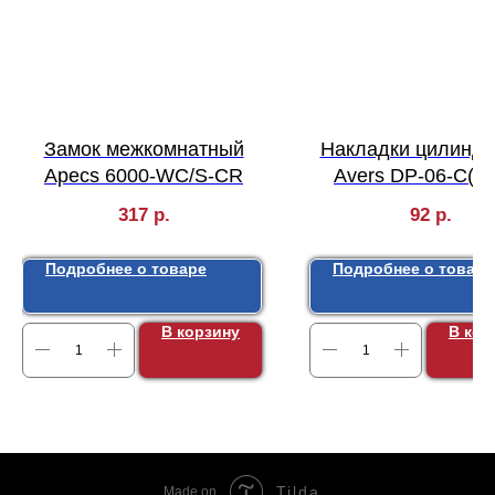
Замок межкомнатный
Накладки цилинд
Apecs 6000-WC/S-CR
Avers DP-06-C(5
317
р.
92
р.
Подробнее о товаре
Подробнее о товаре
В корзину
В кор
Tilda
Made on