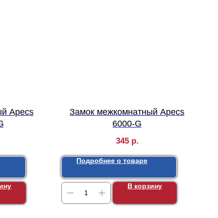
ый Apecs
Замок межкомнатный Apecs
G
6000-G
345
р.
Подробнее о товаре
ину
В корзину