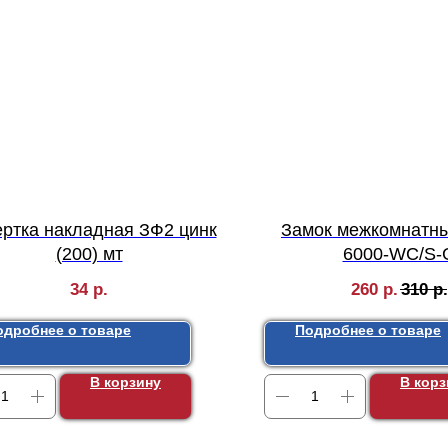
ртка накладная ЗФ2 цинк
Замок межкомнатн
(200) мт
6000-WC/S-
34
р.
260
р.
310
р.
одробнее о товаре
Подробнее о товаре
В корзину
В корз