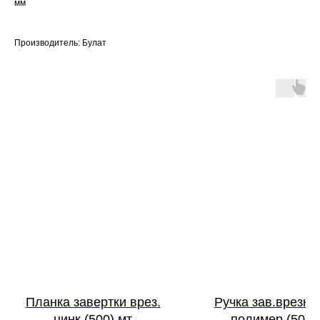
мм
Производитель: Булат
Планка завертки врез.
Ручка зав.врезно
цинк (500) мт
полимер (50) 