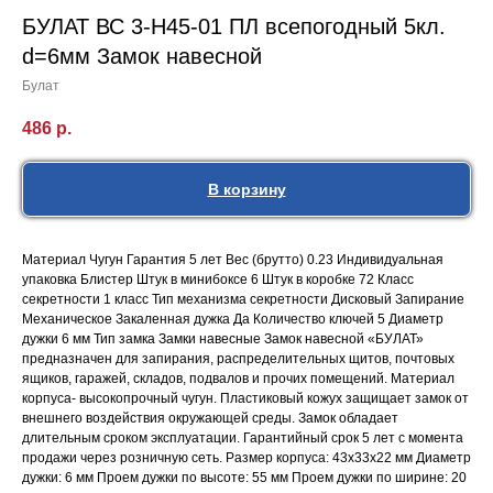
БУЛАТ ВС 3-Н45-01 ПЛ всепогодный 5кл.
d=6мм Замок навесной
Булат
486
р.
В корзину
Материал Чугун Гарантия 5 лет Вес (брутто) 0.23 Индивидуальная
упаковка Блистер Штук в минибоксе 6 Штук в коробке 72 Класс
секретности 1 класс Тип механизма секретности Дисковый Запирание
Механическое Закаленная дужка Да Количество ключей 5 Диаметр
дужки 6 мм Тип замка Замки навесные Замок навесной «БУЛАТ»
предназначен для запирания, распределительных щитов, почтовых
ящиков, гаражей, складов, подвалов и прочих помещений. Материал
корпуса- высокопрочный чугун. Пластиковый кожух защищает замок от
внешнего воздействия окружающей среды. Замок обладает
длительным сроком эксплуатации. Гарантийный срок 5 лет с момента
продажи через розничную сеть. Размер корпуса: 43x33x22 мм Диаметр
дужки: 6 мм Проем дужки по высоте: 55 мм Проем дужки по ширине: 20