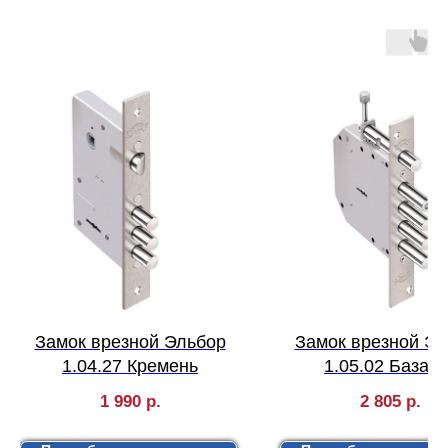
Замок врезной Эльбор
Замок врезной Эл
1.04.27 Кремень
1.05.02 Базаль
1 990
р.
2 805
р.