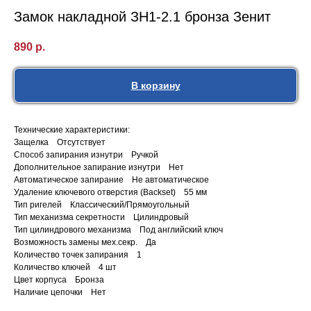
Замок накладной ЗН1-2.1 бронза Зенит
890
р.
В корзину
Технические характеристики:
Защелка Отсутствует
Способ запирания изнутри Ручкой
Дополнительное запирание изнутри Нет
Автоматическое запирание Не автоматическое
Удаление ключевого отверстия (Backset) 55 мм
Тип ригелей Классический/Прямоугольный
Тип механизма секретности Цилиндровый
Тип цилиндрового механизма Под английский ключ
Возможность замены мех.секр. Да
Количество точек запирания 1
Количество ключей 4 шт
Цвет корпуса Бронза
Наличие цепочки Нет