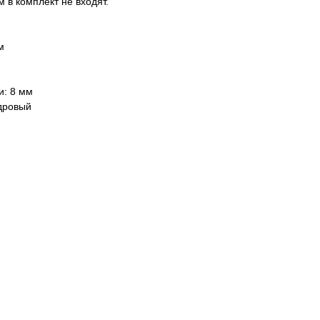
 в комплект не входят.
м
и: 8 мм
дровый