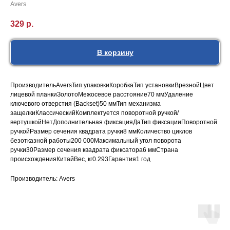
Avers
329
р.
В корзину
ПроизводительAversТип упаковкиКоробкаТип установкиВрезнойЦвет
лицевой планкиЗолотоМежосевое расстояние70 ммУдаление
ключевого отверстия (Backset)50 ммТип механизма
защелкиКлассическийКомплектуется поворотной ручкой/
вертушкойНетДополнительная фиксацияДаТип фиксацииПоворотной
ручкойРазмер сечения квадрата ручки8 ммКоличество циклов
безотказной работы200 000Максимальный угол поворота
ручки30Размер сечения квадрата фиксатора6 ммСтрана
происхожденияКитайВес, кг0.293Гарантия1 год
Производитель: Avers