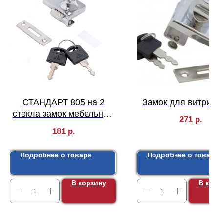
СТАНДАРТ 805 на 2
Замок для витрин
стекла замок мебельный
271
р.
(240,12)
181
р.
Подробнее о товаре
Подробнее о товаре
В корзину
В кор