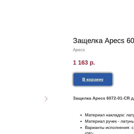
Защелка Apecs 6
Apecs
1 163
р.
В корзину
Защелка Apecs 6072-01-CR
д
Материал накладок: лат
Материал ручек - латунь
Варианты исполнения: с
(05);