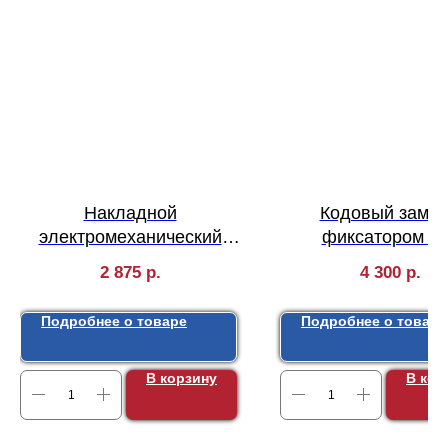
Накладной
Кодовый замок
электромеханический
фиксатором 1
замок Falcon Eye FE-2370
2 875
р.
4 300
р.
без блокировки
Подробнее о товаре
Подробнее о товаре
В корзину
В кор