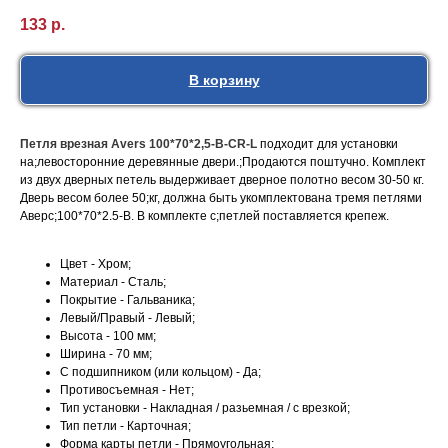
133
р.
В корзину
Петля врезная Avers 100*70*2,5-B-СR-L
подходит для установки
на;левосторонние деревянные двери.;Продаются поштучно. Комплект
из двух дверных петель выдерживает дверное полотно весом 30-50 кг.
Дверь весом более 50;кг, должна быть укомплектована тремя петлями
Аверс;100*70*2.5-B. В комплекте с;петлей поставляется крепеж.
Цвет - Хром;
Материал - Сталь;
Покрытие - Гальваника;
Левый/Правый - Левый;
Высота - 100 мм;
Ширина - 70 мм;
С подшипником (или кольцом) - Да;
Противосъемная - Нет;
Тип установки - Накладная / разьемная / с врезкой;
Тип петли - Карточная;
Форма карты петли - Прямоугольная;