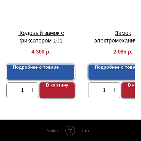
Кодовый замок с
Замок
фиксатором 101
электромеханиче
"Vantage" VE042
4 300
р.
2 085
р.
(черный)
Подробнее о товаре
Подробнее о товаре
В корзину
В кор
Tilda
Made on