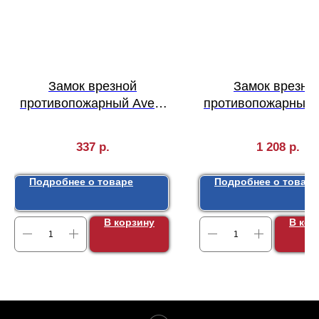
Замок врезной
Замок врезно
противопожарный Avers
противопожарный 
2000-ZN
8300-INOX
337
р.
1 208
р.
Подробнее о товаре
Подробнее о товаре
В корзину
В кор