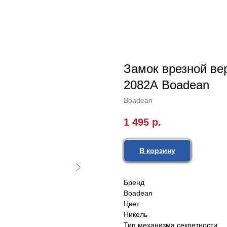
Замок врезной вер
2082А Boadean
Boadean
1 495
р.
В корзину
Бренд
Boadean
Цвет
Никель
Тип механизма секретности