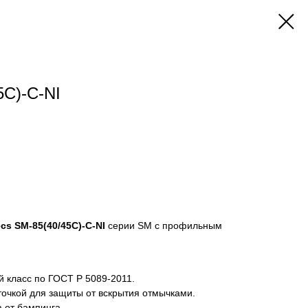
5C)-C-NI
s SM-85(40/45C)-C-NI
серии SM с профильным
 класс по ГОСТ Р 5089-2011.
точкой для защиты от вскрытия отмычками.
 от бампинга.