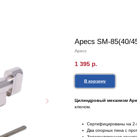
Apecs SM-85(40/4
Apecs
1 395
р.
В корзину
Цилиндровый механизм Apec
ключом.
Сертифицированы на 2-й
Два опорных пина с про
Запатентованная защита