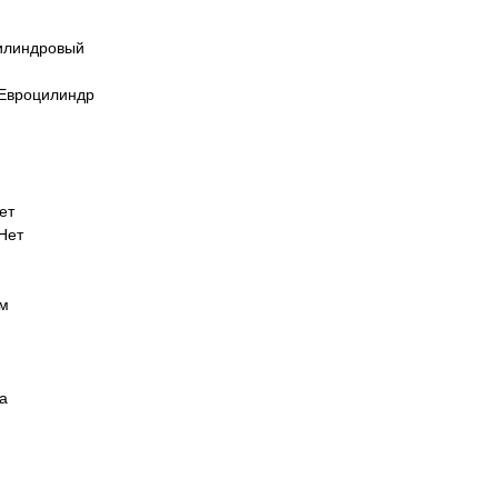
Цилиндровый
 Евроцилиндр
ет
Нет
мм
а