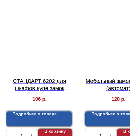
СТАНДАРТ 6202 для
Мебельный замок 
шкафов-купе замок
(автомат)
мебельный (240,12)
106
р.
120
р.
Подробнее о товаре
Подробнее о товаре
В корзину
В кор